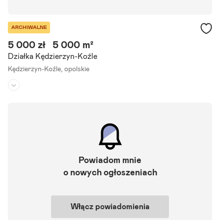
ARCHIWALNE
5 000 zł
5 000 m²
Działka Kędzierzyn-Koźle
Kędzierzyn-Koźle,
opolskie
Rodzaj działki:
-
Dojazd:
-
Kształt:
-
Do wynajęcia plac 0,5ha, przy głównej ulicy Kędzierzyna, nadający s
ię na komis samochodowy, skład materiałów budowlanych itp
Powiadom mnie
o nowych ogłoszeniach
Szczegóły ogłoszenia
Włącz powiadomienia