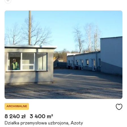
Rodzaj działki:
budowlana
Dojazd:
droga asfaltowa
Kształt:
trapez
Działka do wynajmu w samym centrum miasta. Parking, dworzec pk
p i sąsiad sklep Żabka ( jedna z najlepszych w k_koźlu. Na działce je
st konterner który ma połaczenie z piwnicą.
Szczegóły ogłoszenia
ARCHIWALNE
8 240 zł
3 400 m²
Działka przemysłowa uzbrojona, Azoty