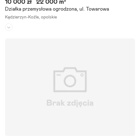
10 000 zł
22 000 m²
Działka przemysłowa ogrodzona, ul. Towarowa
Kędzierzyn-Koźle,
opolskie
Rodzaj działki:
przemysłowa
Dojazd:
droga asfaltowa
Kształt:
prostokąt
Posiadam do wynajęcia teren przemysłowy 2,2h w centrum Kędzier
zyna oraz hale magazynowe różnej wielkości przeznaczone do każd
ego rodzaju działalności w tym uciążliwej. Teren jest.
Szczegóły ogłoszenia