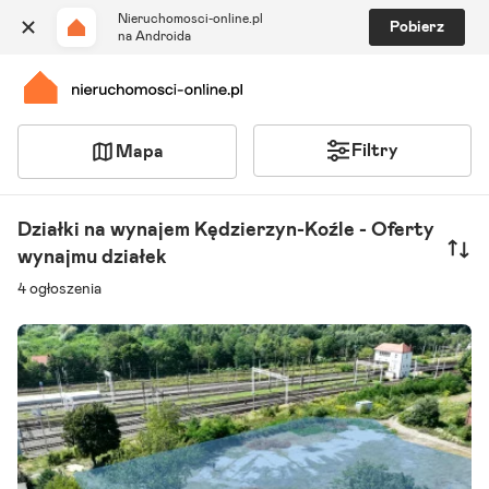
Nieruchomosci-online.pl
Pobierz
na Androida
Filtry
Mapa
Szukaj ogłoszeń
Ulubione i notatki
Działki na wynajem Kędzierzyn-Koźle - Oferty
wynajmu działek
Powiadomienia
4 ogłoszenia
Odpowiedzialny kalkulator
Znajdź agenta