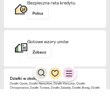
Bezpieczna rata kredytu
Policz
Gotowe wzory umów
Zobacz
Działki w okolicy
Działki Opole
,
Działki Namysłów
,
Działki Karczów
,
Działki
Chrząstowice
,
Działki Turawa
,
Działki Zawada
,
Działki Brzeg
,
Działki
Stare Siołkowice
,
Działki Dobrodzień
,
Działki Krapkowice
,
Działki
Niemodlin
,
Działki Prószków
,
Działki Siedliska
,
Działki Kotórz Mały
,
Działki Schodnia
,
Działki Dobrzeń Wielki
,
Działki Dziekaństwo
,
Działki Górki
,
Działki Chróścice
,
Działki Jełowa
Nieruchomości na sprzedaż w Kędzierzynie-Koźlu