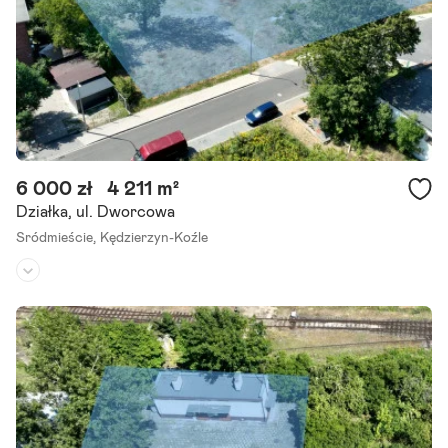
6 000 zł
4 211 m²
Działka, ul. Dworcowa
Sródmieście,
Kędzierzyn-Koźle
Rodzaj działki:
inna
Dojazd:
droga asfaltowa
Kształt:
-
Pkp S.A. Oddział Gospodarowania Nieruchomościami we Wrocławi
u przedstawia propozycję najmu terenu częściowo utwardzonego
położonego w samym centrum w Kędzierzyna Koźla przy ul. Dworc