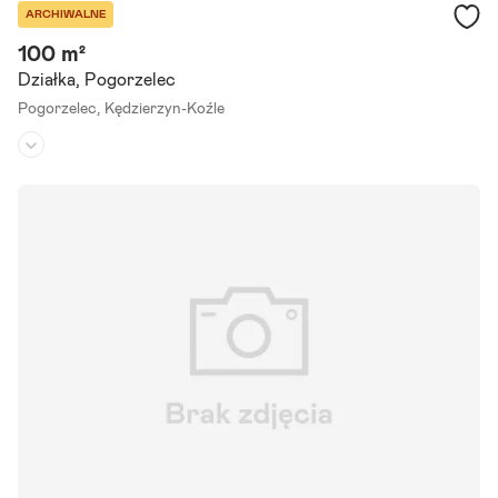
ARCHIWALNE
100 m²
Działka, Pogorzelec
Pogorzelec,
Kędzierzyn-Koźle
Rodzaj działki:
-
Dojazd:
-
Kształt:
prostokąt
Przedmiotem dzierżawy jest działka o powierzchni 100 m, zabudow
a usługowa, lokalizacja przy drodze głównej z przeznaczeniem na re
klamy
Szczegóły ogłoszenia