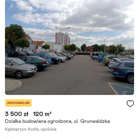
bręb koźle. Działki zlokalizowane przy ul. Jana Kochanowskiego zab
udowane.
Szczegóły ogłoszenia
ARCHIWALNE
3 500 zł
120 m²
Działka budowlana ogrodzona, ul. Grunwaldzka
Kędzierzyn-Koźle,
opolskie