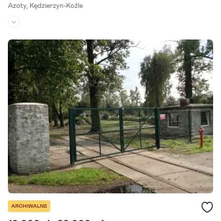
Azoty,
Kędzierzyn-Koźle
Rodzaj działki:
przemysłowa
Dojazd:
droga asfaltowa
Kształt:
prostokąt
Przedmiotem oferty wynajmu jest nieruchomość gruntowa zabudo
wana budynkiem. Budynek administracyjno-magazynowy, parterow
y o powierzchni użytkowej ok. 412 m2, na którą składa się garaż.
Szczegóły ogłoszenia
ARCHIWALNE