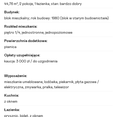
z
44,76 m²,
2 pokoje
, 1 łazienka; stan:
bardzo dobry
k
a
Budynek:
n
blok mieszkalny; rok budowy: 1980 (
blok w starym budownictwie
)
i
a
Rozkład mieszkania:
w
piętro 1/4, jednostronne, jednopoziomowe
y
n
Powierzchnia dodatkowa:
a
j
piwnica
e
Opłaty uzupełniające:
m
o
kaucja: 3 000 zł / do uzgodnienia
p
o
l
Wyposażenie:
s
mieszkanie umeblowane, lodówka, piekarnik, płyta gazowa /
k
i
elektryczna, zmywarka, pralka, telewizor
e
K
Kuchnia:
ę
z oknem
d
z
Łazienka:
i
prysznic, bidet, z oknem