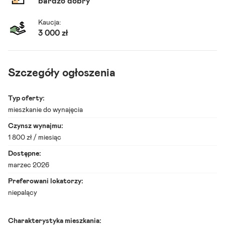
bardzo dobry
Kaucja:
3 000 zł
Szczegóły ogłoszenia
S
Typ oferty:
t
r
mieszkanie do wynajęcia
o
Czynsz wynajmu:
n
a
1 800 zł / miesiąc
G
ł
Dostępne:
ó
marzec 2026
w
n
Preferowani lokatorzy:
a
niepalący
M
i
e
s
Charakterystyka mieszkania: