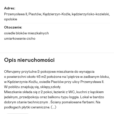
m
²
Adres:
-
Przemysława II,
Piastów
, Kędzierzyn-Koźle, kędzierzyńsko-kozielski,
w
opolskie
y
n
Otoczenie:
a
osiedle bloków mieszkalnych
j
e
umiarkowanie cicho
m
Opis nieruchomości
Oferujemy przytulne 2-pokojowe mieszkanie do wynajęcia
o powierzchni około 45 m2 położone na I piętrze w zadbanym bloku,
w Kędzierzynie-Koźlu, osiedle Piastów przy ulicy Przemysława II.
W pobliżu znajdują się, sklepy,szkoły.
Mieszkanie składa się z 2 pokoi, łazienki z WC, kuchni z kącikiem
jadalnym, przedpokoju oraz balkonu typu loggia. Lokal w bardzo
dobrym stanie technicznym . Ściany pomalowane farbami. Na
podłogach płytki ceramiczne.
(...)