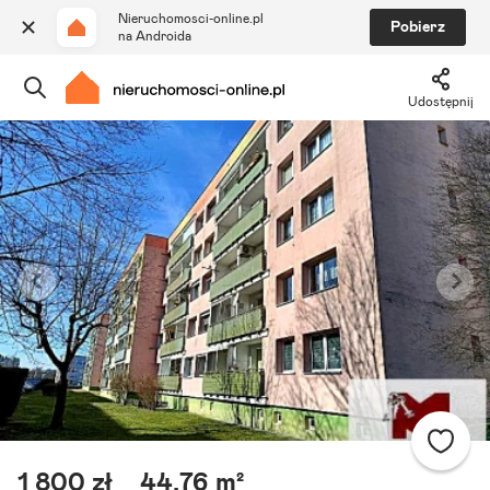
Nieruchomosci-online.pl
Pobierz
na Androida
Udostępnij
Szukaj ogłoszeń
Ulubione i notatki
Powiadomienia
Odpowiedzialny kalkulator
Znajdź agenta
1 800 zł
44,76 m²