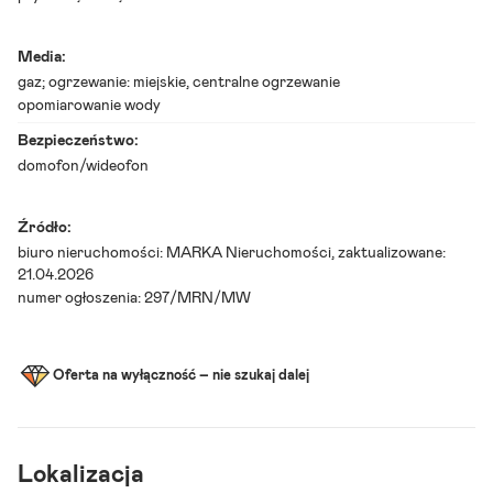
e
r
z
Media:
y
n
gaz; ogrzewanie: miejskie, centralne ogrzewanie
-
opomiarowanie wody
K
o
Bezpieczeństwo:
ź
domofon/wideofon
l
e
M
i
Źródło:
e
biuro nieruchomości:
MARKA Nieruchomości
, zaktualizowane:
s
21.04.2026
z
numer ogłoszenia: 297/MRN/MW
k
a
n
i
Oferta na wyłączność – nie szukaj dalej
e
4
4
,
7
6
Lokalizacja